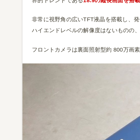
界的トレンドである
18:9の縦長画面を搭
非常に視野角の広いTFT液晶を搭載し、発色も
ハイエンドレベルの解像度はないものの
フロントカメラは裏面照射型約 800万画