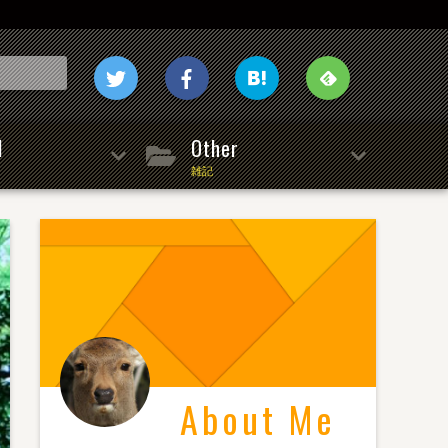
l
Other
雑記
About Me