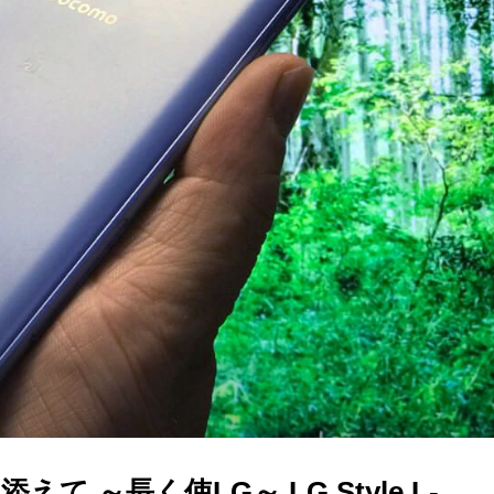
 ～長く使LG～ LG Style L-