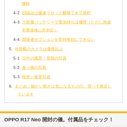
微妙
4-2.
顔認証は爆速でロック解除できて便利
4-3.
大容量バッテリーで電池持ちは優秀（ただし急速
充電規格に非対応）
4-4.
開発者オプションを常時有効にできない
5.
AI搭載のカメラは価格以上
5-1.
日中の風景・景気の写真
5-2.
食べ物の写真
5-3.
暗所と夜景写真
6.
まとめ：細かい粗さは気になるものの、買って満足し
ています
OPPO R17 Neo 開封の儀。付属品をチェック！