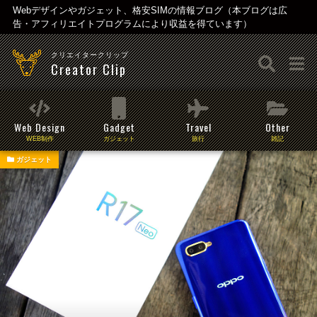
Webデザインやガジェット、格安SIMの情報ブログ（本ブログは広
告・アフィリエイトプログラムにより収益を得ています）
クリエイタークリップ
Creator Clip
Web Design
Gadget
Travel
Other
WEB制作
ガジェット
旅行
雑記
ガジェット