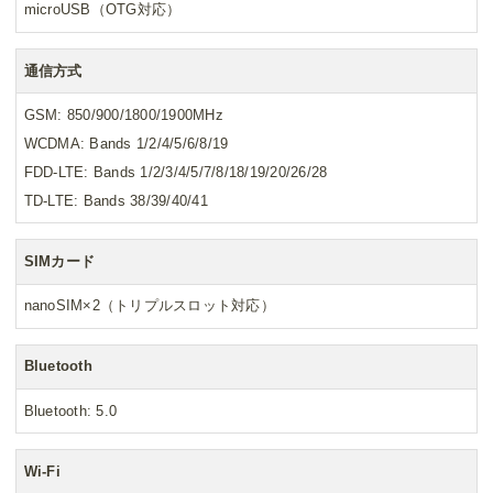
microUSB（OTG対応）
通信方式
GSM: 850/900/1800/1900MHz
WCDMA: Bands 1/2/4/5/6/8/19
FDD-LTE: Bands 1/2/3/4/5/7/8/18/19/20/26/28
TD-LTE: Bands 38/39/40/41
SIMカード
nanoSIM×2（トリプルスロット対応）
Bluetooth
Bluetooth: 5.0
Wi-Fi