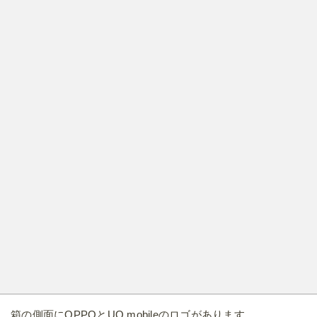
箱の側面にOPPOとUQ mobileのロゴがあります。