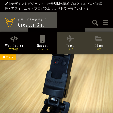
Webデザインやガジェット、格安SIMの情報ブログ（本ブログは広
告・アフィリエイトプログラムにより収益を得ています）
クリエイタークリップ
Creator Clip
Web Design
Gadget
Travel
Other
WEB制作
ガジェット
旅行
雑記
カメラ