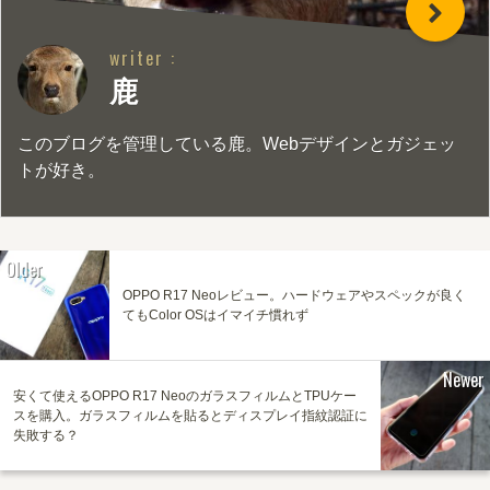
writer :
鹿
このブログを管理している鹿。Webデザインとガジェッ
トが好き。
Older
OPPO R17 Neoレビュー。ハードウェアやスペックが良く
てもColor OSはイマイチ慣れず
Newer
安くて使えるOPPO R17 NeoのガラスフィルムとTPUケー
スを購入。ガラスフィルムを貼るとディスプレイ指紋認証に
失敗する？