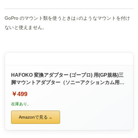
GoPro のマウント類を使うときは↓のようなマウントを付け
ないと使えません。
HAFOKO 変換アダプター (ゴープロ) 用(GP規格)三
脚マウントアダプター（ソニーアクションカム用）
HDR-AS200V FDR-X100V HDR-AS1 HDR-AS20
￥499
HDR-AS20 HDR-AS15 HDR-AS100 アクションカ
在庫あり。
メラ マウントカメラネジ(1/4) ビデオカメラ用
Amazonで見る