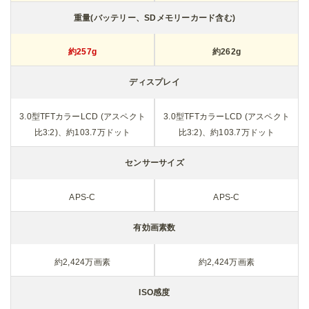
ction)(3軸補正)
ction)(3軸補正)
充電端子
USB Type-C
USB Type-C
記録媒体
内蔵メモリー(約2GB)
内蔵メモリー(約2GB)
SD/SDHC/SDXCメモリーカード
SD/SDHC/SDXCメモリーカード
(SDHC、SDXCメモリーカードは
(SDHC、SDXCメモリーカードは
UHS-I規格に対応)
UHS-I規格に対応)
記録形式（静止画）
ファイル形式：RAW (DNG) 14bit、JPEG (Exif2.3準拠)、DCF2.0準拠
色空間：sRGB、AdobeRGB
記録サイズ：
【3:2】L(24M:6000×4000)、M(15M:4800×3200)、S(7M:3360×224