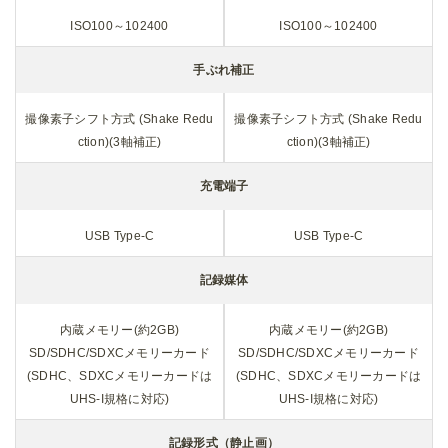
0)、XS(2M:1920×1280
【1:1】L(16M:4000×4000)、M(10M:3200×3200)、S(5M:2240×224
0)、XS(1.6M:1280×1280)
記録方式（動画）
ファイル形式：MPEG4 AVC/H.264 (MOV)
記録サイズ：Full HD (1920×1080、60p/30p/24p)、
音声記録: 内蔵ステレオマイク
記録時間: 最大4GBまたは最長約25分、内部温度上昇時は自動終了
28mm相当のGR3と、40mm相当のGR3x