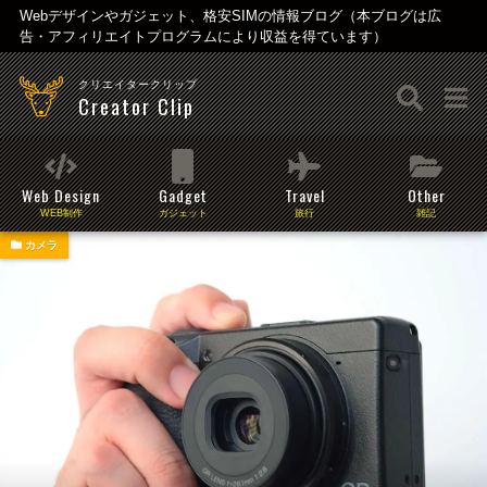
Webデザインやガジェット、格安SIMの情報ブログ（本ブログは広
告・アフィリエイトプログラムにより収益を得ています）
クリエイタークリップ
Creator Clip
Web Design
Gadget
Travel
Other
WEB制作
ガジェット
旅行
雑記
カメラ