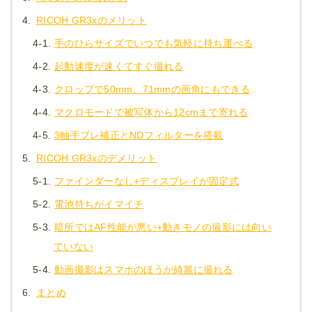
4.
RICOH GR3xのメリット
4-1.
手のひらサイズでいつでも気軽に持ち運べる
4-2.
起動速度が速くてすぐ撮れる
4-3.
クロップで50mm、71mmの画角にもできる
4-4.
マクロモードで被写体から12cmまで寄れる
4-5.
3軸手ブレ補正とNDフィルターを搭載
5.
RICOH GR3xのデメリット
5-1.
ファインダーなし+ディスプレイが固定式
5-2.
電池持ちがイマイチ
5-3.
暗所ではAF性能が悪い+動きモノの撮影には向い
ていない
5-4.
動画撮影はスマホのほうが綺麗に撮れる
6.
まとめ