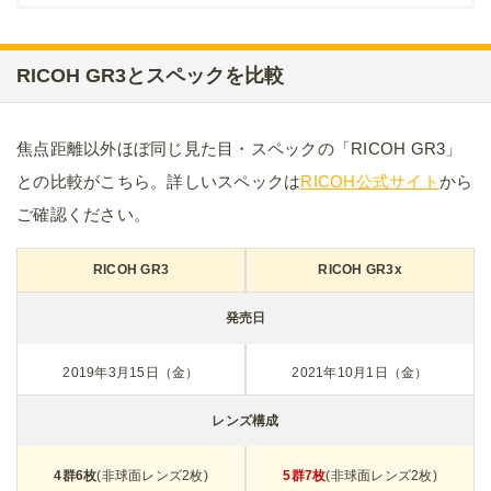
撮影距離範囲（レンズ先端から）
標準：
約0.1m～∞
標準：
約0.2m～∞
マクロモード：
約0.06m～0.12m
マクロモード：
約0.12m～0.24m
クロップ
35mm、50mm、オフ
50mm、71mm、オフ
本体サイズ(操作部材、突起部を除く)
約109.4(幅)×61.9(高)×33.2(厚)m
約109.4(幅)×61.9(高)×35.2(厚)m
m
m
重量(バッテリー、SDメモリーカード含む)
約257g
約262g
ディスプレイ