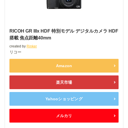
焦点距離以外ほぼ同じ見た目・スペックの「RICOH GR3」
との比較がこちら。詳しいスペックは
RICOH公式サイト
から
ご確認ください。
RICOH GR3
RICOH GR3x
発売日
2019年3月15日（金）
2021年10月1日（金）
レンズ構成
4群6枚
(非球面レンズ2枚)
5群7枚
(非球面レンズ2枚)
焦点距離・F値
18.3mm (35ミリ判換算で
約28m
26.1mm (35ミリ判換算で
約40m
m相当
)、F2.8～F16
m相当
)、F2.8～F16