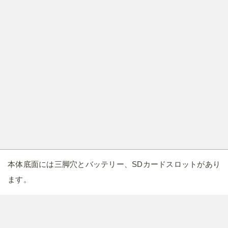
三脚穴は光軸上から右にズレた場所に配置されており、三脚
を付けるとバッテリーの蓋が開かなくなるので要注意。
RICOH GR IIIx HDF 特別モデル デジタルカメラ HDF
搭載 焦点距離40mm