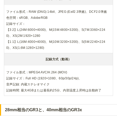
RICOH GR3は、初代から続く35mm換算28mm相当の画角で
す。iPhoneの広角カメラと大体同じくらいの画角で、スマホ
カメラと同じ感覚で撮影できます。
これに対して、RICOH GR3xは40mm相当とやや狭い画角に
なっています。広角レンズの28mmと比べて歪みが少なく、
テーブルフォトなどでも撮影しやすい画角です。
筆者はミラーレスのX-S10でも換算50mm付近のレンズを使