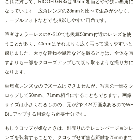
RICOH テレコンバージョンレンズ GT-2 【対応機種:
GR IIIx / 1.5倍テレコンバージョンレンズ / 50㎜クロ
ップ時に75mm相当の焦点距離を実現 / レンズアダプ
ター GA-2(別売)を装着時に使用/機動力を考慮した小
型サイズ / メーカー保証1年】
created by
Rinker
リコー
¥26,820
(2026/08/06 19:44:46時点 Amazon調べ-
詳細)
Amazon
楽天市場