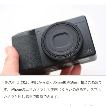
うことが多く、40mmはそれよりも広く写って撮りやすいと
感じました。大きな建物や風景などを撮るときは、全体を写
すよりも一部をクローズアップして切り取るような撮り方に
なります。
単焦点レンズなのでズームはできませんが、写真の一部をク
ロップして50mm、71mm相当にすることもできます。画像
サイズは小さくなるものの、元が約2,424万画素あるのでWE
Bにアップする用途なら必要十分です。
もしクロップが嫌なときは、別売りのテレコンバージョンレ
ンズを装着することで、クロップせず焦点距離を75mmまで
伸ばすことができます。