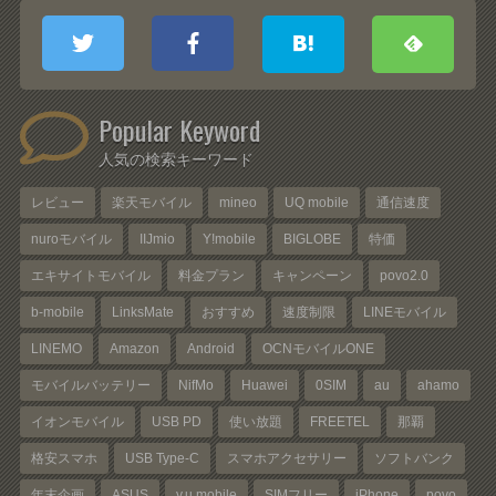
Popular Keyword
人気の検索キーワード
レビュー
楽天モバイル
mineo
UQ mobile
通信速度
nuroモバイル
IIJmio
Y!mobile
BIGLOBE
特価
エキサイトモバイル
料金プラン
キャンペーン
povo2.0
b-mobile
LinksMate
おすすめ
速度制限
LINEモバイル
LINEMO
Amazon
Android
OCNモバイルONE
モバイルバッテリー
NifMo
Huawei
0SIM
au
ahamo
イオンモバイル
USB PD
使い放題
FREETEL
那覇
格安スマホ
USB Type-C
スマホアクセサリー
ソフトバンク
年末企画
ASUS
y.u mobile
SIMフリー
iPhone
povo