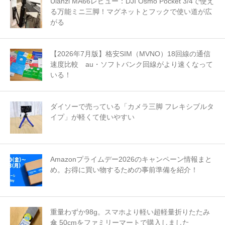
Ulanzi MA66レビュー：DJI Osmo Pocket 3/4で使え
る万能ミニ三脚！マグネットとフックで使い道が広
がる
【2026年7月版】格安SIM（MVNO）18回線の通信
速度比較 au・ソフトバンク回線がより速くなって
いる！
ダイソーで売っている「カメラ三脚 フレキシブルタ
イプ」が軽くて使いやすい
Amazonプライムデー2026のキャンペーン情報まと
め。お得に買い物するための事前準備を紹介！
重量わずか98g。スマホより軽い超軽量折りたたみ
傘 50cmをファミリーマートで購入しました