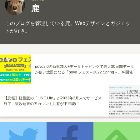
鹿
このブログを管理している鹿。Webデザインとガジェッ
トが好き。
Older
povo2.0の新規加入+データトッピングで最大30日間データ
が使い放題になる「povo フェス～2022 Spring～」を開催
Newer
【悲報】軽量版の「LINE Lite」が2022年2月末でサービス
終了。複数端末のアカウント共有が不可能に