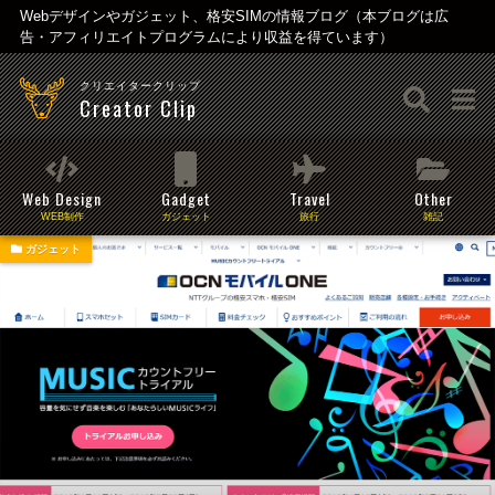
Webデザインやガジェット、格安SIMの情報ブログ（本ブログは広
告・アフィリエイトプログラムにより収益を得ています）
クリエイタークリップ
Creator Clip
Web Design
Gadget
Travel
Other
WEB制作
ガジェット
旅行
雑記
ガジェット