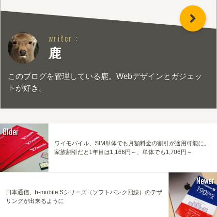
writer :
鹿
このブログを管理している鹿。Webデザインとガジェッ
トが好き。
Older
ワイモバイル、SIM単体でも月額料金の割引が適用可能に。
家族割引だと1年目は1,166円～、単体でも1,706円～
Newer
日本通信、b-mobile Sシリーズ（ソフトバンク回線）のテザ
リングが出来るように