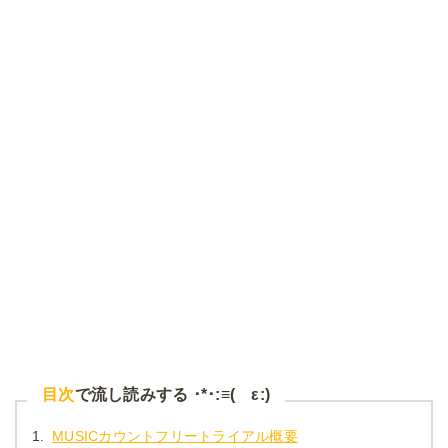
目次
で流し読みする ･*･:≡( ε:)
1.
MUSICカウントフリートライアル概要