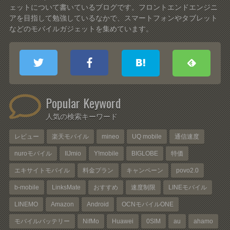
ェットについて書いているブログです。フロントエンドエンジニ
アを目指して勉強しているなかで、スマートフォンやタブレット
などのモバイルガジェットを集めています。
Popular Keyword
人気の検索キーワード
レビュー
楽天モバイル
mineo
UQ mobile
通信速度
nuroモバイル
IIJmio
Y!mobile
BIGLOBE
特価
エキサイトモバイル
料金プラン
キャンペーン
povo2.0
b-mobile
LinksMate
おすすめ
速度制限
LINEモバイル
LINEMO
Amazon
Android
OCNモバイルONE
モバイルバッテリー
NifMo
Huawei
0SIM
au
ahamo