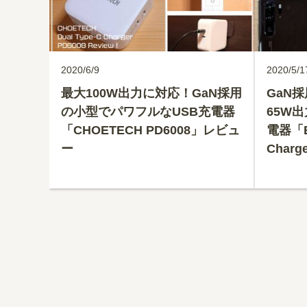
2020/6/9
2020/5/1
最大100W出力に対応！GaN採用
GaN
の小型でパワフルなUSB充電器
65W
「CHOETECH PD6008」レビュ
電器「Ba
ー
Char