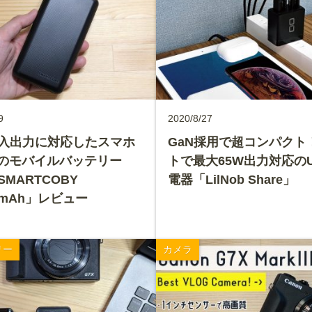
9
2020/8/27
の入出力に対応したスマホ
GaN採用で超コンパクト
のモバイルバッテリー
トで最大65W出力対応の
 SMARTCOBY
電器「LilNob Share」
00mAh」レビュー
リー
カメラ