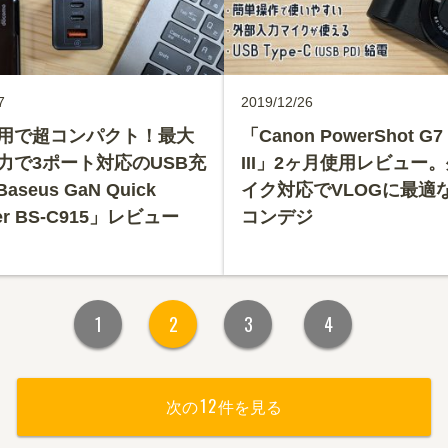
7
2019/12/26
採用で超コンパクト！最大
「Canon PowerShot G7 
出力で3ポート対応のUSB充
III」2ヶ月使用レビュー
seus GaN Quick
イク対応でVLOGに最適
ger BS-C915」レビュー
コンデジ
1
2
3
4
12
次の
件を見る