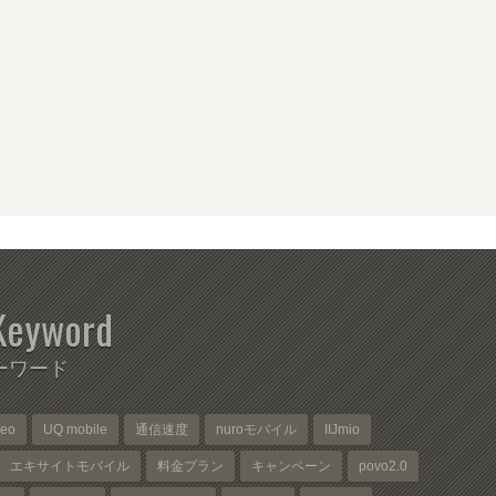
Keyword
ーワード
neo
UQ mobile
通信速度
nuroモバイル
IIJmio
エキサイトモバイル
料金プラン
キャンペーン
povo2.0