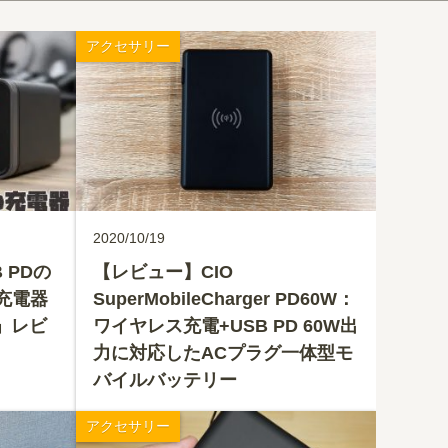
アクセサリー
2020/10/19
 PDの
【レビュー】CIO
B充電器
SuperMobileCharger PD60W：
6」レビ
ワイヤレス充電+USB PD 60W出
力に対応したACプラグ一体型モ
バイルバッテリー
アクセサリー