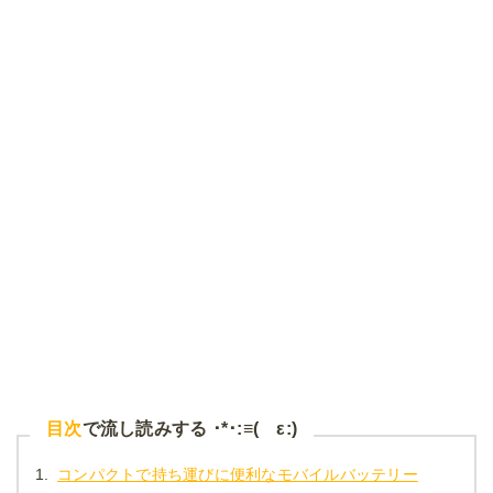
目次
で流し読みする ･*･:≡( ε:)
1.
コンパクトで持ち運びに便利なモバイルバッテリー