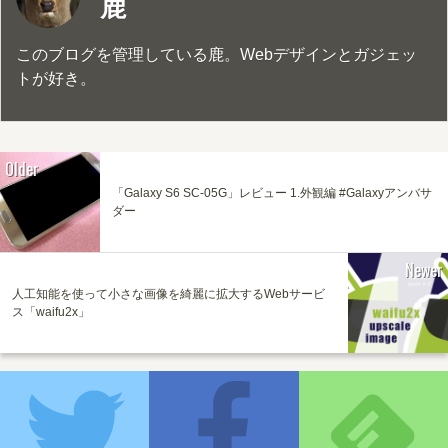
鹿
このブログを管理している鹿。Webデザインとガジェッ
トが好き。
Older
「Galaxy S6 SC-05G」レビュー 1.外観編 #Galaxyアンバサ
ダー
Newer
人工知能を使って小さな画像を綺麗に拡大するWebサービ
ス「waifu2x」