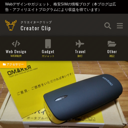
Webデザインやガジェット、格安SIMの情報ブログ（本ブログは広
告・アフィリエイトプログラムにより収益を得ています）
クリエイタークリップ
Creator Clip
Web Design
Gadget
Travel
Other
WEB制作
ガジェット
旅行
雑記
アクセサリー