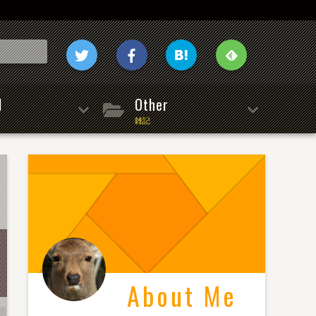
l
Other
雑記
About Me