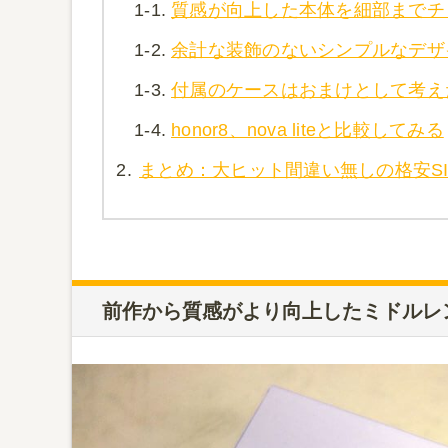
1-1.
質感が向上した本体を細部までチ
1-2.
余計な装飾のないシンプルなデザ
1-3.
付属のケースはおまけとして考え
1-4.
honor8、nova liteと比較してみる
2.
まとめ：大ヒット間違い無しの格安S
前作から質感がより向上したミドルレ