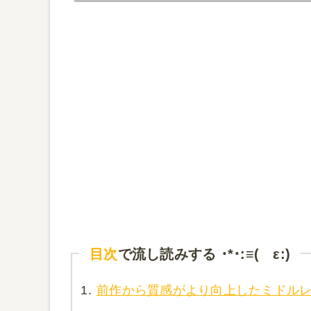
目次
で流し読みする ･*･:≡( ε:)
1.
前作から質感がより向上したミドル