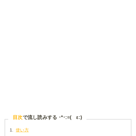
目次
で流し読みする ･*･:≡( ε:)
1.
使い方