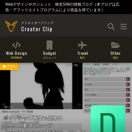
Webデザインやガジェット、格安SIMの情報ブログ（本ブログは広
告・アフィリエイトプログラムにより収益を得ています）
クリエイタークリップ
Creator Clip
Web Design
Gadget
Travel
Other
WEB制作
ガジェット
旅行
雑記
アプリ