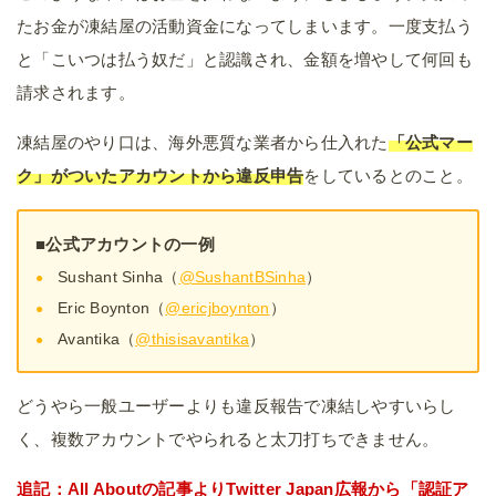
たお金が凍結屋の活動資金になってしまいます。一度支払う
と「こいつは払う奴だ」と認識され、金額を増やして何回も
請求されます。
凍結屋のやり口は、海外悪質な業者から仕入れた
「公式マー
ク」がついたアカウントから違反申告
をしているとのこと。
■公式アカウントの一例
Sushant Sinha（
@SushantBSinha
）
Eric Boynton（
@ericjboynton
）
Avantika（
@thisisavantika
）
どうやら一般ユーザーよりも違反報告で凍結しやすいらし
く、複数アカウントでやられると太刀打ちできません。
追記：All Aboutの記事よりTwitter Japan広報から「認証ア