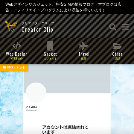
Webデザインやガジェット、格安SIMの情報ブログ（本ブログは広
告・アフィリエイトプログラムにより収益を得ています）
クリエイタークリップ
Creator Clip
Web Design
Gadget
Travel
Other
WEB制作
ガジェット
旅行
雑記
SNS・ネット