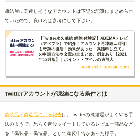
凍結屋に関連しそうなアカウントは下記の記事にまとめられ
ていたので、良ければ参考にして下さい。
【Twitter永久凍結 解除 体験記】ABEMAテレビ
（アベプラ）で紹介！アカウント再凍結→2回目
も奇跡の復活！効果があった「異議申し立て」
の申請方法や文章の全まとめ、例文あり【2021
年12月版】 | ポイント・マイルの逸般人
point-mile-ippanjin.com
Twitterアカウントが凍結になる条件とは
偽装品・偽造品による報告
は、Twitterの凍結屋がよくやる手
法のようで、恐らく普段ツイートしているレビュー商品など
を「偽装品・偽造品」として違反申告があった様子。