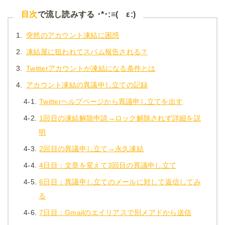
目次
で流し読みする ･*･:≡( ε:)
1.
突然のアカウント凍結に困惑
2.
凍結屋に狙われてスパム報告される？
3.
Twitterアカウントが凍結になる条件とは
4.
アカウント凍結の異議申し立ての記録
4-1.
Twitterヘルプページから異議申し立てを出す
4-2.
1回目の凍結解除申請→ロック解除されず詳細を説
明
4-3.
2回目の異議申し立て→永久凍結
4-4.
4日目：文章を変えて3回目の異議申し立て
4-5.
6日目：異議申し立てのメールに対して返信してみ
る
4-6.
7日目：Gmailのエイリアスで別メアドから送信