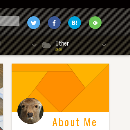
l
Other
雑記
About Me