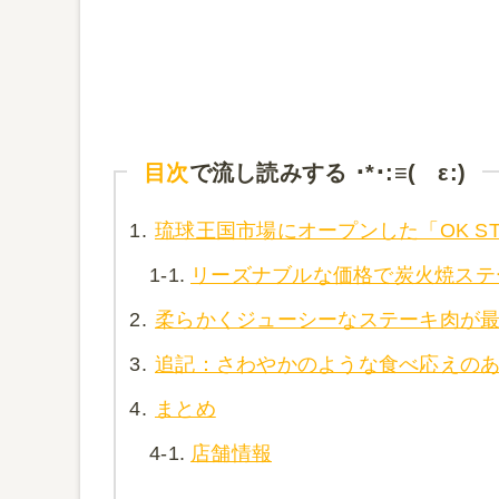
目次
で流し読みする ･*･:≡( ε:)
1.
琉球王国市場にオープンした「OK S
1-1.
リーズナブルな価格で炭火焼ステ
2.
柔らかくジューシーなステーキ肉が
3.
追記：さわやかのような食べ応えの
4.
まとめ
4-1.
店舗情報