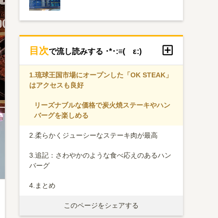
目次
で流し読みする ･*･:≡( ε:)
1.
琉球王国市場にオープンした「OK STEAK」
はアクセスも良好
リーズナブルな価格で炭火焼ステーキやハン
バーグを楽しめる
2.
柔らかくジューシーなステーキ肉が最高
3.
追記：さわやかのような食べ応えのあるハン
バーグ
4.
まとめ
このページをシェアする