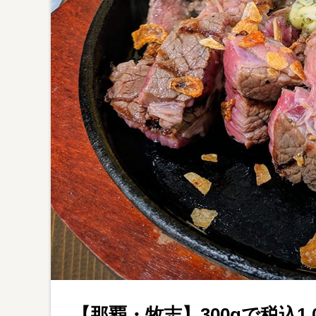
【那覇・牧志】300gで税込1