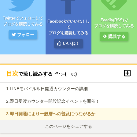
Twitterでフォローして
Feedly(RSS)で
Facebookでいいね！し
ブログを購読してみる
ブログを購読してみる
て
ブログを購読してみる
フォロー
購読する
いいね！
目次
で流し読みする ･*･:≡( ε:)
1.
LINEモバイル即日開通カウンターの詳細
2.
即日受渡カウンター開設記念イベントを開催！
3.
即日開通により一般層への普及につながるか
このページをシェアする