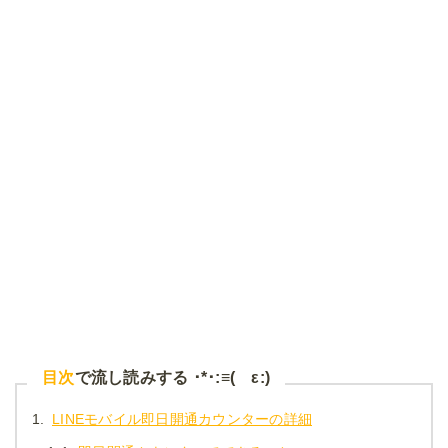
目次
で流し読みする ･*･:≡( ε:)
1.
LINEモバイル即日開通カウンターの詳細