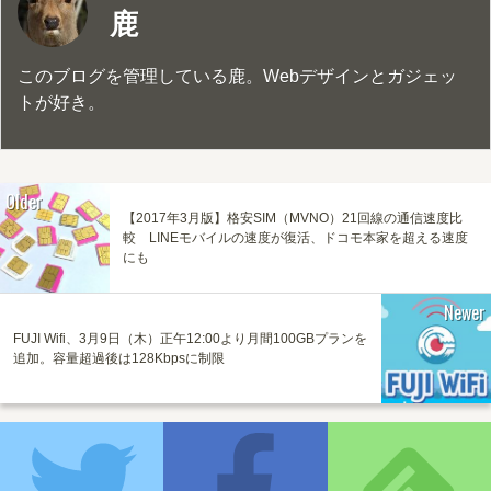
鹿
このブログを管理している鹿。Webデザインとガジェッ
トが好き。
Older
【2017年3月版】格安SIM（MVNO）21回線の通信速度比
較 LINEモバイルの速度が復活、ドコモ本家を超える速度
にも
Newer
FUJI Wifi、3月9日（木）正午12:00より月間100GBプランを
追加。容量超過後は128Kbpsに制限