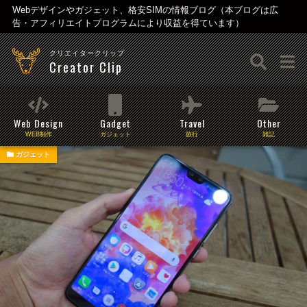
Webデザインやガジェット、格安SIMの情報ブログ（本ブログは広
告・アフィリエイトプログラムにより収益を得ています）
クリエイタークリップ
Creator Clip
Web Design
Gadget
Travel
Other
WEB制作
ガジェット
旅行
雑記
ガジェット