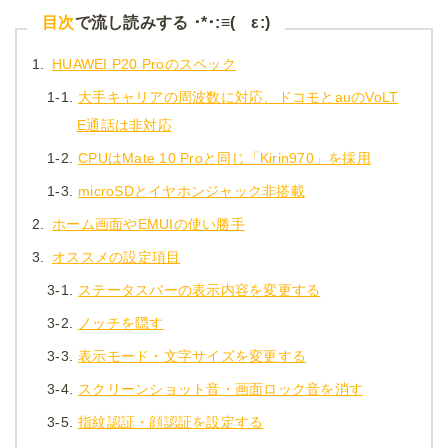
目次
で流し読みする ･*･:≡( ε:)
1.
HUAWEI P20 Proのスペック
1-1.
大手キャリアの周波数に対応、ドコモとauのVoLT
E通話は非対応
1-2.
CPUはMate 10 Proと同じ「Kirin970」を採用
1-3.
microSDとイヤホンジャック非搭載
2.
ホーム画面やEMUIの使い勝手
3.
オススメの設定項目
3-1.
ステータスバーの表示内容を変更する
3-2.
ノッチを隠す
3-3.
表示モード・文字サイズを変更する
3-4.
スクリーンショット音・画面ロック音を消す
3-5.
指紋認証・顔認証を設定する