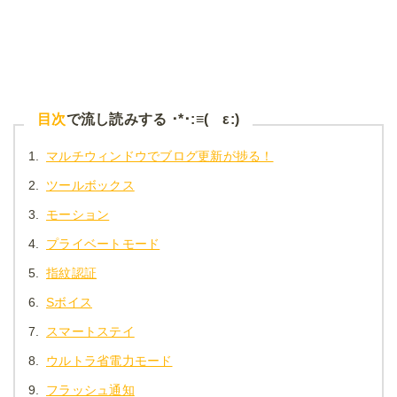
目次
で流し読みする ･*･:≡( ε:)
1.
マルチウィンドウでブログ更新が捗る！
2.
ツールボックス
3.
モーション
4.
プライベートモード
5.
指紋認証
6.
Sボイス
7.
スマートステイ
8.
ウルトラ省電力モード
9.
フラッシュ通知