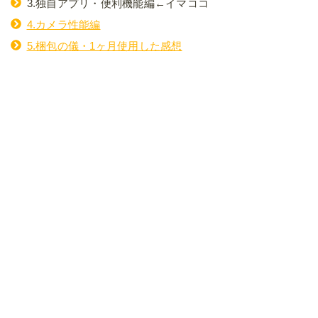
3.独自アプリ・便利機能編←イマココ
4.カメラ性能編
5.梱包の儀・1ヶ月使用した感想