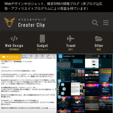
Webデザインやガジェット、格安SIMの情報ブログ（本ブログは広
告・アフィリエイトプログラムにより収益を得ています）
クリエイタークリップ
Creator Clip
Web Design
Gadget
Travel
Other
WEB制作
ガジェット
旅行
雑記
ガジェット