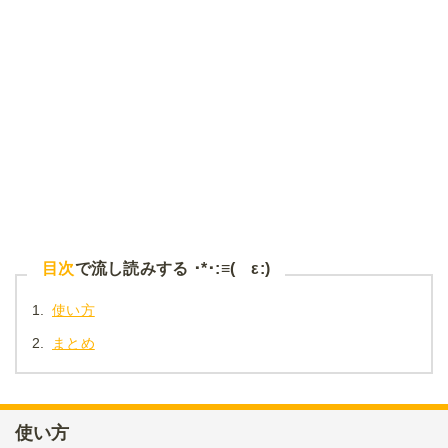
目次
で流し読みする ･*･:≡( ε:)
1.
使い方
2.
まとめ
使い方