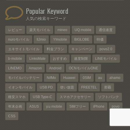
Popular Keyword
人気の検索キーワード
レビュー
楽天モバイル
mineo
UQ mobile
通信速度
nuroモバイル
IIJmio
Y!mobile
BIGLOBE
特価
エキサイトモバイル
料金プラン
キャンペーン
povo2.0
b-mobile
LinksMate
おすすめ
速度制限
LINEモバイル
LINEMO
Amazon
Android
OCNモバイルONE
モバイルバッテリー
NifMo
Huawei
0SIM
au
ahamo
イオンモバイル
USB PD
使い放題
FREETEL
那覇
格安スマホ
USB Type-C
スマホアクセサリー
ソフトバンク
年末企画
ASUS
y.u mobile
SIMフリー
iPhone
povo
CSS