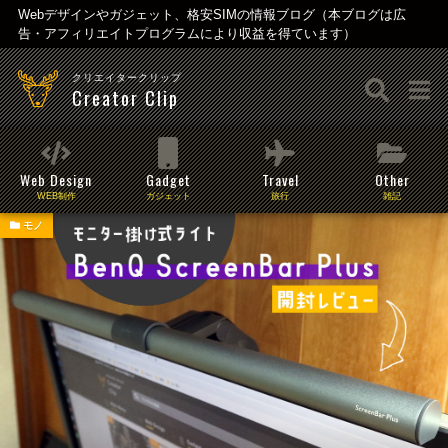
Webデザインやガジェット、格安SIMの情報ブログ（本ブログは広
告・アフィリエイトプログラムにより収益を得ています）
クリエイタークリップ
Creator Clip
Web Design
Gadget
Travel
Other
WEB制作
ガジェット
旅行
雑記
モノ