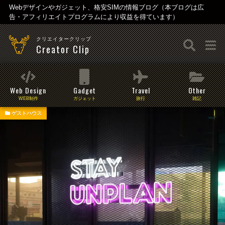
Webデザインやガジェット、格安SIMの情報ブログ（本ブログは広
告・アフィリエイトプログラムにより収益を得ています）
クリエイタークリップ
Creator Clip
Web Design
Gadget
Travel
Other
WEB制作
ガジェット
旅行
雑記
ゲストハウス