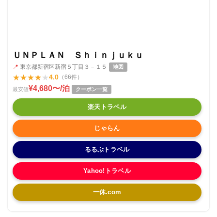
ＵＮＰＬＡＮ Ｓｈｉｎｊｕｋｕ
📍
東京都新宿区新宿５丁目３－１５
地図
★
★
★
★
★
4.0
（66件）
¥4,680〜/泊
最安値
クーポン一覧
楽天トラベル
じゃらん
るるぶトラベル
Yahoo!トラベル
一休.com