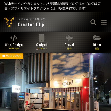
Webデザインやガジェット、格安SIMの情報ブログ（本ブログは広
告・アフィリエイトプログラムにより収益を得ています）
クリエイタークリップ
Creator Clip
Web Design
Gadget
Travel
Other
WEB制作
ガジェット
旅行
雑記
ゲストハウス