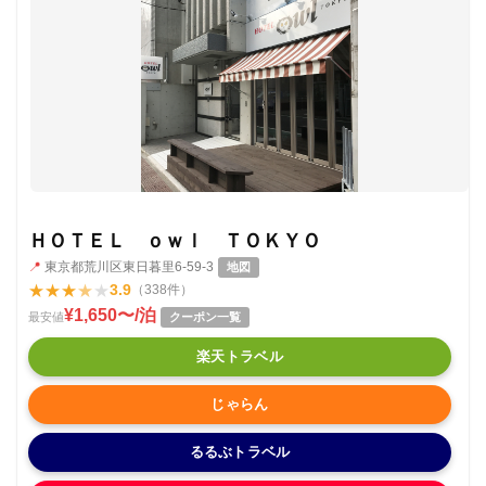
ＨＯＴＥＬ ｏｗｌ ＴＯＫＹＯ
📍
東京都荒川区東日暮里6-59-3
地図
★
★
★
★
★
3.9
（338件）
¥1,650〜/泊
最安値
クーポン一覧
楽天トラベル
じゃらん
るるぶトラベル