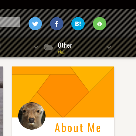
l
Other
雑記
About Me