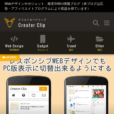
Webデザインやガジェット、格安SIMの情報ブログ（本ブログは広
告・アフィリエイトプログラムにより収益を得ています）
クリエイタークリップ
Creator Clip
Web Design
Gadget
Travel
Other
WEB制作
ガジェット
旅行
雑記
WEB制作