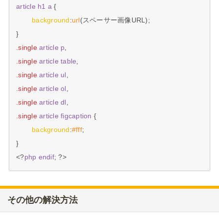
article
h1
a
 {

background
:
url
(スペーサー画像URL);

.single
article
p
.single
article
table
.single
article
ul
.single
article
ol
.single
article
dl
.single
article
figcaption
 {

background
:
#fff
;

}

<?
php
endif
その他の解決方法