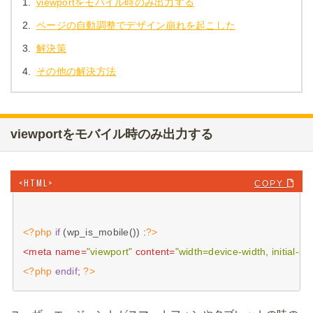
1.
viewportをモバイル時のみ出力する
2.
ページの自動調整でデザイン崩れを起こした
3.
解決策
4.
その他の解決方法
viewportをモバイル時のみ出力する
COPY 
<?php
if
 (wp_is_mobile()) :
?>
<
meta
name
=
"viewport"
content
=
"width=device-width, initial-sc
<?php
endif
; 
?>