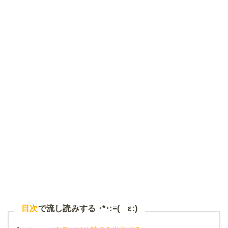
目次
で流し読みする ･*･:≡( ε:)