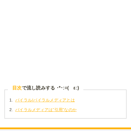
目次
で流し読みする ･*･:≡( ε:)
1.
バイラル/バイラルメディアとは
2.
バイラルメディアは”引用”なのか