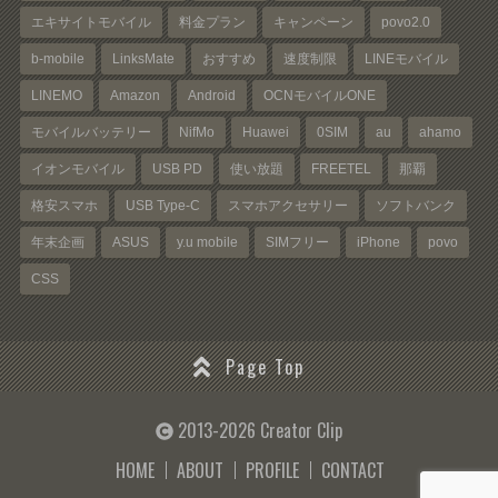
エキサイトモバイル
料金プラン
キャンペーン
povo2.0
b-mobile
LinksMate
おすすめ
速度制限
LINEモバイル
LINEMO
Amazon
Android
OCNモバイルONE
モバイルバッテリー
NifMo
Huawei
0SIM
au
ahamo
イオンモバイル
USB PD
使い放題
FREETEL
那覇
格安スマホ
USB Type-C
スマホアクセサリー
ソフトバンク
年末企画
ASUS
y.u mobile
SIMフリー
iPhone
povo
CSS
Page Top
2013-2026 Creator Clip
HOME
ABOUT
PROFILE
CONTACT