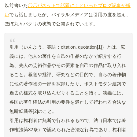
以前書いた
◯◯がネットで話題に！といったブログ記事が嫌
い
でも話しましたが、バイラルメディアは引用の度を超え、
ほぼ丸々パクリの状態で公開されています。
引用（いんよう、英語：citation, quotation[1]）とは、広
義には、他人の著作を自己の作品のなかで紹介する行
為、先人の芸術作品やその要素を自己の作品に取り入れ
ること。報道や批評、研究などの目的で、自らの著作物
に他の著作物の一部を採録したり、ポストモダン建築で
過去の様式を取り込んだりすることを指す。狭義には、
各国の著作権法の引用の要件を満たして行われる合法な
無断転載等[2]のこと。
引用は権利者に無断で行われるもので、法（日本では著
作権法第32条）で認められた合法な行為であり、権利者