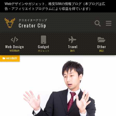
Webデザインやガジェット、格安SIMの情報ブログ（本ブログは広
告・アフィリエイトプログラムにより収益を得ています）
クリエイタークリップ
Creator Clip
Web Design
Gadget
Travel
Other
WEB制作
ガジェット
旅行
雑記
WEB制作