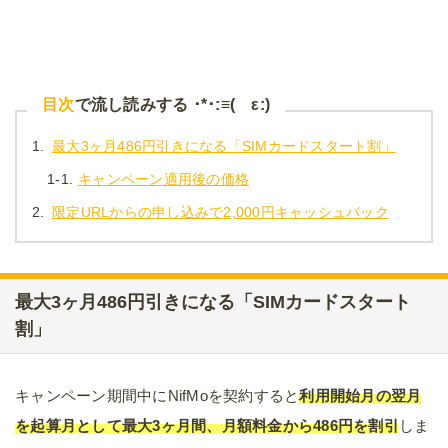
目次
で流し読みする ･*･:≡( ε:)
1.
最大3ヶ月486円引きになる「SIMカードスタート割」
1-1.
キャンペーン適用後の価格
2.
限定URLからの申し込みで2,000円キャッシュバック
最大3ヶ月486円引きになる「SIMカードスタート
割」
キャンペーン期間中にNifMoを契約すると
利用開始月の翌月
を起算月として最大3ヶ月間、月額料金から486円を割引
しま