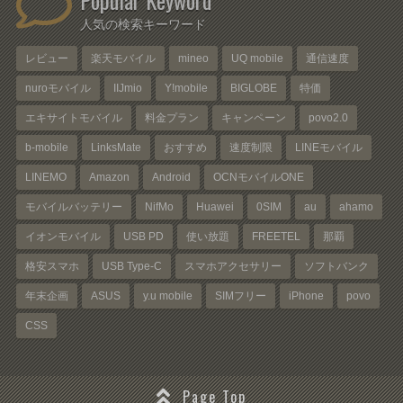
人気の検索キーワード
レビュー
楽天モバイル
mineo
UQ mobile
通信速度
nuroモバイル
IIJmio
Y!mobile
BIGLOBE
特価
エキサイトモバイル
料金プラン
キャンペーン
povo2.0
b-mobile
LinksMate
おすすめ
速度制限
LINEモバイル
LINEMO
Amazon
Android
OCNモバイルONE
モバイルバッテリー
NifMo
Huawei
0SIM
au
ahamo
イオンモバイル
USB PD
使い放題
FREETEL
那覇
格安スマホ
USB Type-C
スマホアクセサリー
ソフトバンク
年末企画
ASUS
y.u mobile
SIMフリー
iPhone
povo
CSS
Page Top