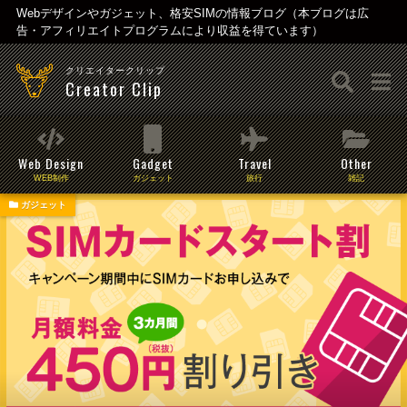
Webデザインやガジェット、格安SIMの情報ブログ（本ブログは広
告・アフィリエイトプログラムにより収益を得ています）
クリエイタークリップ
Creator Clip
Web Design
Gadget
Travel
Other
WEB制作
ガジェット
旅行
雑記
ガジェット