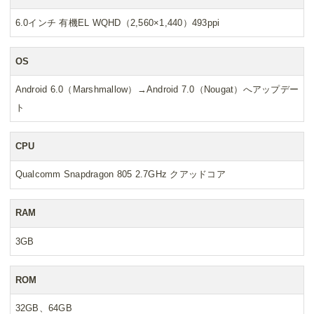
6.0インチ 有機EL WQHD（2,560×1,440）493ppi
OS
Android 6.0（Marshmallow）→Android 7.0（Nougat）へアップデー
ト
CPU
Qualcomm Snapdragon 805 2.7GHz クアッドコア
RAM
3GB
ROM
32GB、64GB