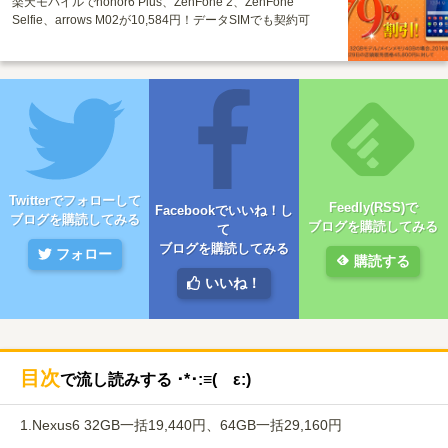
楽天モバイルでhonor6 Plus、ZenFone 2、ZenFone
Selfie、arrows M02が10,584円！データSIMでも契約可
Twitterでフォローして
Feedly(RSS)で
Facebookでいいね！し
ブログを購読してみる
ブログを購読してみる
て
ブログを購読してみる
フォロー
購読する
いいね！
目次
で流し読みする ･*･:≡( ε:)
1.
Nexus6 32GB一括19,440円、64GB一括29,160円