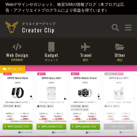
Webデザインやガジェット、格安SIMの情報ブログ（本ブログは広
告・アフィリエイトプログラムにより収益を得ています）
クリエイタークリップ
Creator Clip
Web Design
Gadget
Travel
Other
WEB制作
ガジェット
旅行
雑記
ガジェット