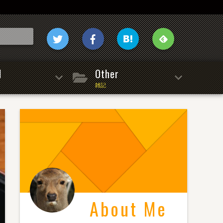
l
Other
雑記
About Me