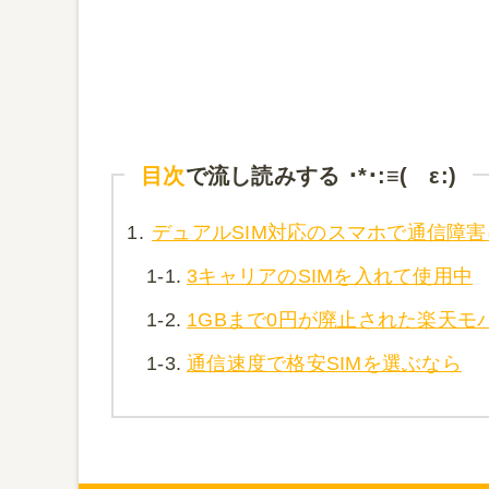
目次
で流し読みする ･*･:≡( ε:)
1.
デュアルSIM対応のスマホで通信障
1-1.
3キャリアのSIMを入れて使用中
1-2.
1GBまで0円が廃止された楽天モ
1-3.
通信速度で格安SIMを選ぶなら