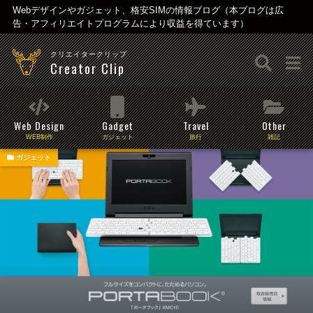
Webデザインやガジェット、格安SIMの情報ブログ（本ブログは広
告・アフィリエイトプログラムにより収益を得ています）
クリエイタークリップ
Creator Clip
Web Design
Gadget
Travel
Other
WEB制作
ガジェット
旅行
雑記
ガジェット