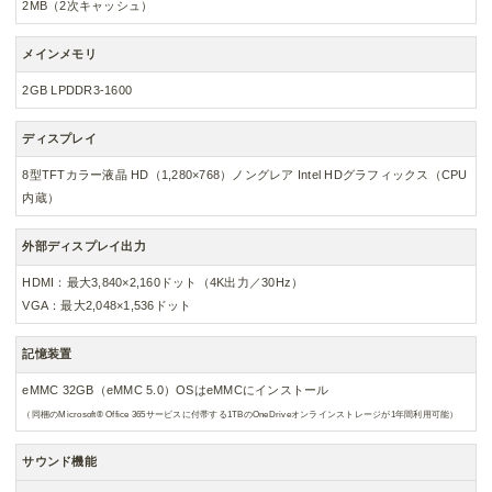
2MB（2次キャッシュ）
メインメモリ
2GB LPDDR3-1600
ディスプレイ
8型TFTカラー液晶 HD（1,280×768）ノングレア Intel HDグラフィックス（CPU
内蔵）
外部ディスプレイ出力
HDMI：最大3,840×2,160ドット（4K出力／30Hz）
VGA：最大2,048×1,536ドット
記憶装置
eMMC 32GB（eMMC 5.0）OSはeMMCにインストール
（同梱のMicrosoft® Office 365サービスに付帯する1TBのOneDriveオンラインストレージが1年間利用可能）
サウンド機能