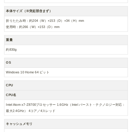
本体サイズ（※突起部含まず）
折りたたみ時：約204（W）×153（D）×34（H）mm
使用時：約266（W）×153（D）mm
重量
約830g
OS
Windows 10 Home 64 ビット
CPU
CPU名
Intel Atom x7-Z8700プロセッサー 1.6GHz（Intel バースト・テクノロジー対応：
最大2.4GHz） 4コア／4スレッド
キャッシュメモリ