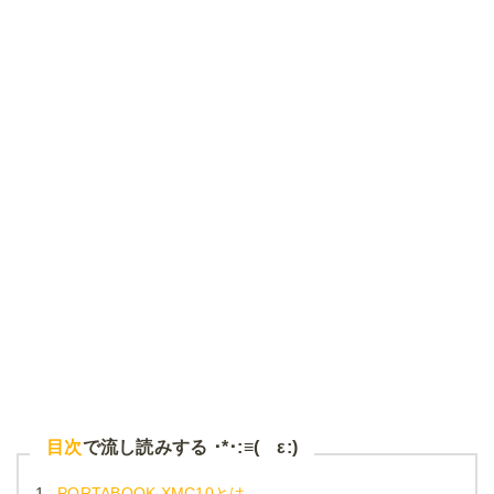
目次
で流し読みする ･*･:≡( ε:)
1.
PORTABOOK XMC10とは