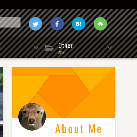
l
Other
雑記
About Me