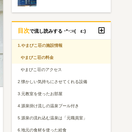
目次
で流し読みする ･*･:≡( ε:)
1.
やまびこ荘の施設情報
やまびこ荘の料金
やまびこ荘のアクセス
2.
懐かしい気持ちにさせてくれる設備
3.
元教室を使ったお部屋
4.
源泉掛け流しの温泉プール付き
5.
源泉の流れ込む温泉は「元職員室」
6.
地元の食材を使った給食