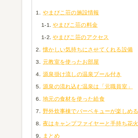
1.
やまびこ荘の施設情報
1-1.
やまびこ荘の料金
1-2.
やまびこ荘のアクセス
2.
懐かしい気持ちにさせてくれる設備
3.
元教室を使ったお部屋
4.
源泉掛け流しの温泉プール付き
5.
源泉の流れ込む温泉は「元職員室」
6.
地元の食材を使った給食
7.
野外炊事棟でバーベキューが楽しめ
8.
夜はキャンプファイヤーと手持ち花
9.
まとめ