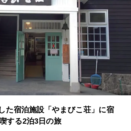
した宿泊施設「やまびこ荘」に宿
喫する2泊3日の旅