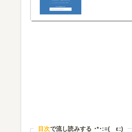
目次
で流し読みする ･*･:≡( ε:)