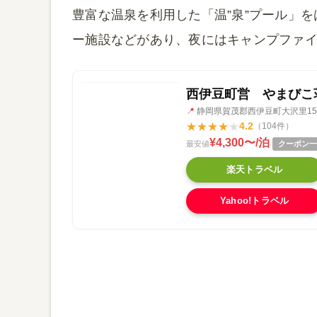
豊富な温泉を利用した「温”泉”プール」
ー施設などがあり、夜にはキャンプファ
西伊豆町営 やまびこ
📍
静岡県賀茂郡西伊豆町大沢里15
★
★
★
★
★
4.2
（104件）
¥4,300〜/泊
最安値
クーポン一
楽天トラベル
Yahoo!トラベル