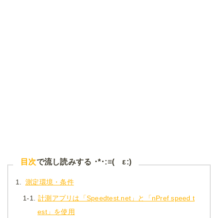
目次
で流し読みする ･*･:≡( ε:)
1.
測定環境・条件
1-1.
計測アプリは「Speedtest.net」と「nPref speed t
est」を使用