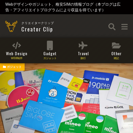
Webデザインやガジェット、格安SIMの情報ブログ（本ブログは広
告・アフィリエイトプログラムにより収益を得ています）
クリエイタークリップ
Creator Clip
Web Design
Gadget
Travel
Other
WEB制作
ガジェット
旅行
雑記
ガジェット