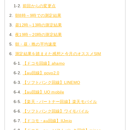
1-2.
前回からの変更点
2.
朝8時～9時での測定結果
3.
昼12時～13時の測定結果
4.
夜19時～20時の測定結果
5.
朝・昼・晩の平均速度
6.
測定結果を踏まえた感想と今月のオススメSIM
6-1.
【ドコモ回線】ahamo
6-2.
【au回線】povo2.0
6-3.
【ソフトバンク回線】LINEMO
6-4.
【au回線】UQ mobile
6-5.
【楽天・パートナー回線】楽天モバイル
6-6.
【ソフトバンク回線】ワイモバイル
6-7.
【ドコモ・au回線】IIJmio