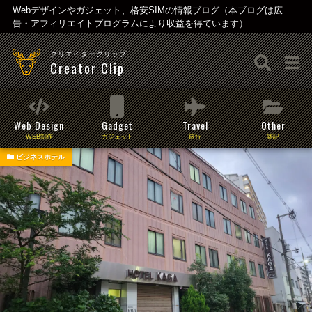
Webデザインやガジェット、格安SIMの情報ブログ（本ブログは広
告・アフィリエイトプログラムにより収益を得ています）
クリエイタークリップ
Creator Clip
Web Design
Gadget
Travel
Other
WEB制作
ガジェット
旅行
雑記
ビジネスホテル