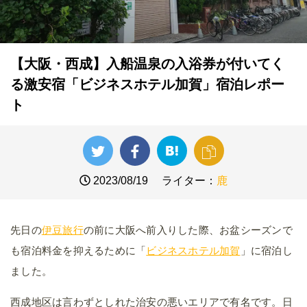
【大阪・西成】入船温泉の入浴券が付いてく
る激安宿「ビジネスホテル加賀」宿泊レポー
ト
2023/08/19
ライター：
鹿
先日の
伊豆旅行
の前に大阪へ前入りした際、お盆シーズンで
も宿泊料金を抑えるために「
ビジネスホテル加賀
」に宿泊し
ました。
西成地区は言わずとしれた治安の悪いエリアで有名です。日