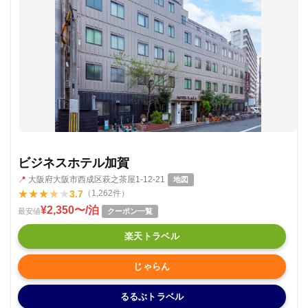
ビジネスホテル加賀
📍
大阪府大阪市西成区萩之茶屋1-12-21
地図
★
★
★
★
★
3.7
（1,262件）
¥2,350〜/泊
最安値
クーポン一覧
楽天トラベル
じゃらん
るるぶトラベル