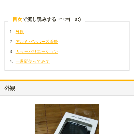
目次
で流し読みする ･*･:≡( ε:)
1.
外観
2.
アルミバンパー装着後
3.
カラーバリエーション
4.
一週間使ってみて
外観