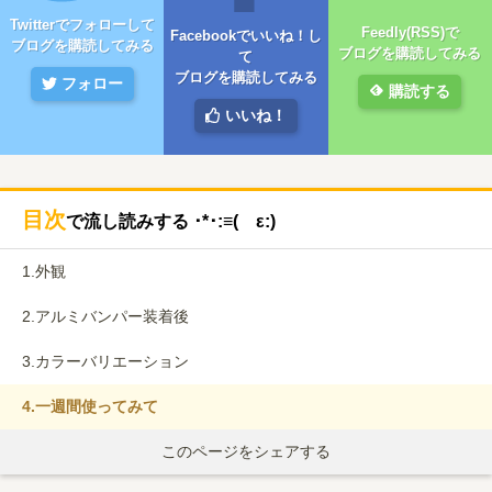
Twitterでフォローして
Feedly(RSS)で
Facebookでいいね！し
ブログを購読してみる
ブログを購読してみる
て
ブログを購読してみる
フォロー
購読する
いいね！
目次
で流し読みする ･*･:≡( ε:)
1.
外観
2.
アルミバンパー装着後
3.
カラーバリエーション
4.
一週間使ってみて
このページをシェアする