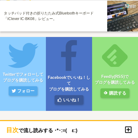
Newer
タッチパッド付きの折りたたみ式Bluetoothキーボード
「iClever IC-BK08」レビュー。
Twitterでフォローして
Feedly(RSS)で
Facebookでいいね！し
ブログを購読してみる
ブログを購読してみる
て
ブログを購読してみる
フォロー
購読する
いいね！
目次
で流し読みする ･*･:≡( ε:)