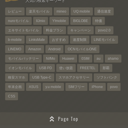
人気の検索キーワード
レビュー
楽天モバイル
mineo
UQ mobile
通信速度
nuroモバイル
IIJmio
Y!mobile
BIGLOBE
特価
エキサイトモバイル
料金プラン
キャンペーン
povo2.0
b-mobile
LinksMate
おすすめ
速度制限
LINEモバイル
LINEMO
Amazon
Android
OCNモバイルONE
モバイルバッテリー
NifMo
Huawei
0SIM
au
ahamo
イオンモバイル
USB PD
使い放題
FREETEL
那覇
格安スマホ
USB Type-C
スマホアクセサリー
ソフトバンク
年末企画
ASUS
y.u mobile
SIMフリー
iPhone
povo
CSS
Page Top