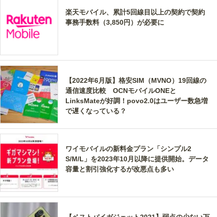
楽天モバイル、累計5回線目以上の契約で契約
事務手数料（3,850円）が必要に
【2022年6月版】格安SIM（MVNO）19回線の
通信速度比較 OCNモバイルONEと
LinksMateが好調！povo2.0はユーザー数急増
で遅くなっている？
ワイモバイルの新料金プラン「シンプル2
S/M/L」を2023年10月以降に提供開始。データ
容量と割引強化するが改悪点も多い
【ベストバイガジェット2021】弱点の少ない万