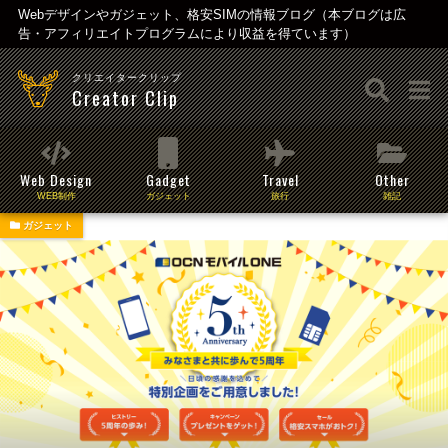
Webデザインやガジェット、格安SIMの情報ブログ（本ブログは広
告・アフィリエイトプログラムにより収益を得ています）
クリエイタークリップ
Creator Clip
Web Design
Gadget
Travel
Other
WEB制作
ガジェット
旅行
雑記
ガジェット