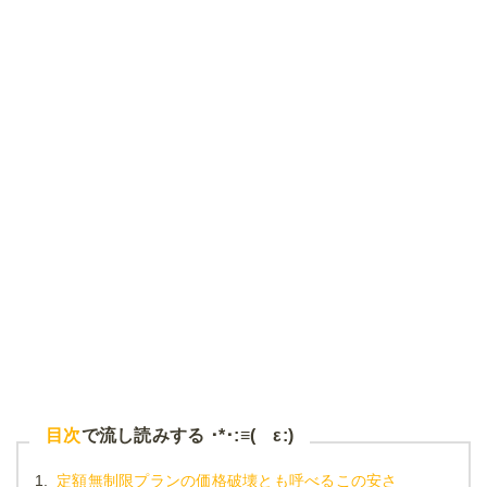
目次
で流し読みする ･*･:≡( ε:)
1.
定額無制限プランの価格破壊とも呼べるこの安さ