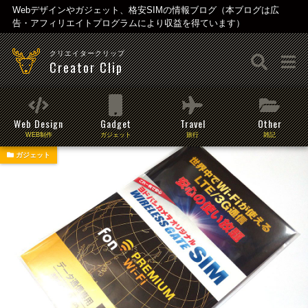
Webデザインやガジェット、格安SIMの情報ブログ（本ブログは広
告・アフィリエイトプログラムにより収益を得ています）
クリエイタークリップ
Creator Clip
Web Design
Gadget
Travel
Other
WEB制作
ガジェット
旅行
雑記
ガジェット