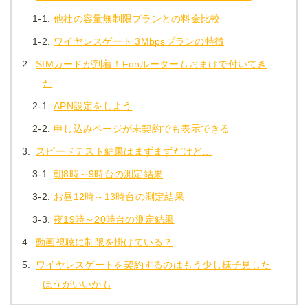
1-1.
他社の容量無制限プランとの料金比較
1-2.
ワイヤレスゲート 3Mbpsプランの特徴
2.
SIMカードが到着！Fonルーターもおまけで付いてき
た
2-1.
APN設定をしよう
2-2.
申し込みページが未契約でも表示できる
3.
スピードテスト結果はまずまずだけど…
3-1.
朝8時～9時台の測定結果
3-2.
お昼12時～13時台の測定結果
3-3.
夜19時～20時台の測定結果
4.
動画視聴に制限を掛けている？
5.
ワイヤレスゲートを契約するのはもう少し様子見した
ほうがいいかも