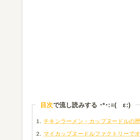
目次
で流し読みする ･*･:≡( ε:)
1.
チキンラーメン・カップヌードルの
2.
マイカップヌードルファクトリーで