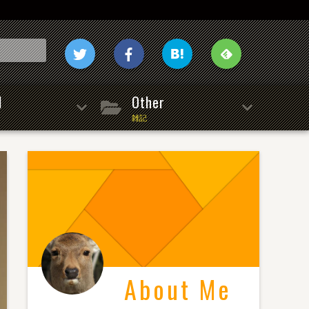
l
Other
雑記
About Me