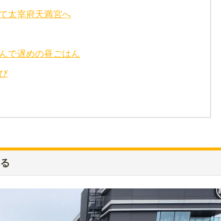
って太宰府天満宮へ
どんで遅めの昼ごはん
飛び
もる