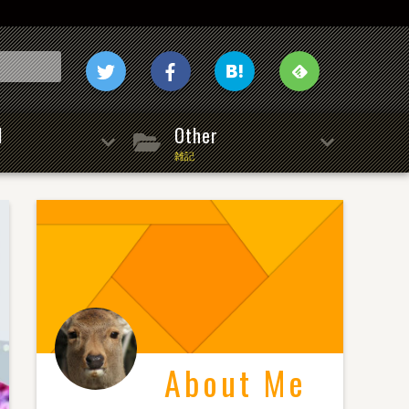
l
Other
雑記
About Me