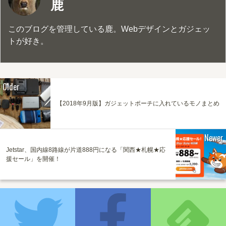
鹿
このブログを管理している鹿。Webデザインとガジェッ
トが好き。
Older
【2018年9月版】ガジェットポーチに入れているモノまとめ
Newer
Jetstar、国内線8路線が片道888円になる「関西★札幌★応
援セール」を開催！