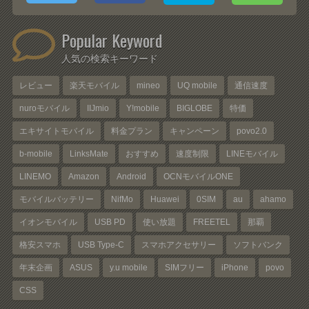
Popular Keyword
人気の検索キーワード
レビュー
楽天モバイル
mineo
UQ mobile
通信速度
nuroモバイル
IIJmio
Y!mobile
BIGLOBE
特価
エキサイトモバイル
料金プラン
キャンペーン
povo2.0
b-mobile
LinksMate
おすすめ
速度制限
LINEモバイル
LINEMO
Amazon
Android
OCNモバイルONE
モバイルバッテリー
NifMo
Huawei
0SIM
au
ahamo
イオンモバイル
USB PD
使い放題
FREETEL
那覇
格安スマホ
USB Type-C
スマホアクセサリー
ソフトバンク
年末企画
ASUS
y.u mobile
SIMフリー
iPhone
povo
CSS