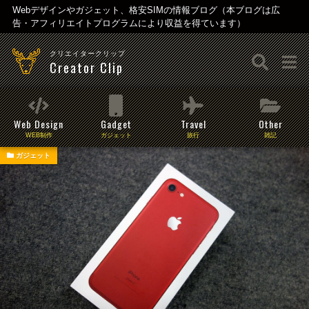
Webデザインやガジェット、格安SIMの情報ブログ（本ブログは広
告・アフィリエイトプログラムにより収益を得ています）
クリエイタークリップ
Creator Clip
Web Design
Gadget
Travel
Other
WEB制作
ガジェット
旅行
雑記
ガジェット