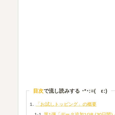
目次
で流し読みする ･*･:≡( ε:)
1.
「お試しトッピング」の概要
1-1.
第1弾「データ追加1GB (30日間)