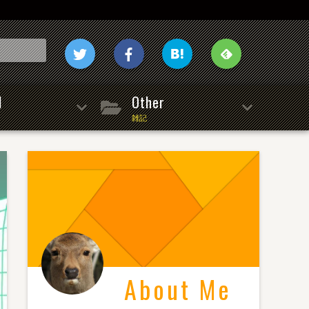
l
Other
雑記
About Me