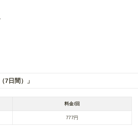
で
。
（7日間）」
料金/回
777円