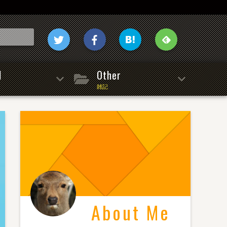
l
Other
雑記
About Me