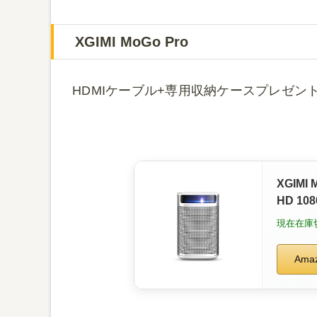
XGIMI MoGo Pro
HDMIケーブル+専用収納ケースプレゼン
XGIM
HD 108
応/Ha
現在在庫
形補正/
Ama