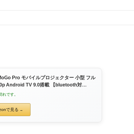
ト
I MoGo Pro モバイルプロジェクター 小型 フル
0p Android TV 9.0搭載 【bluetooth対
rman Kardonスピーカー/オートフォーカス/台
切れです。
ズーム機能/静音】
zonで見る