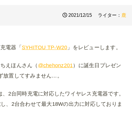
2021/12/15
ライター：
鹿
ス充電器「
SYHITOU TP-W20
」をレビューします。
るちえほんさん（
@chehonz201
）に誕生日プレゼン
ず放置してすみません…。
20」は、2台同時充電に対応したワイヤレス充電器です。
5Wで充電し、2台合わせて最大18Wの出力に対応しておりま