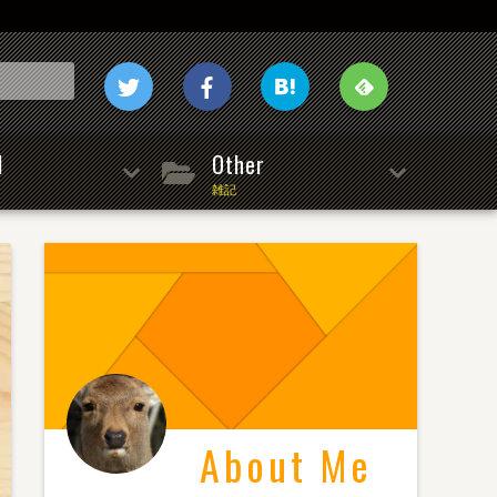
l
Other
雑記
About Me