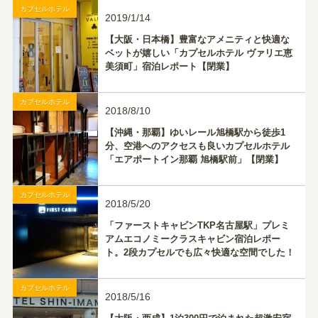
カプセルホテル
2019/1/14
【大阪・日本橋】豊富なアメニティと快適な
ベットが嬉しい「カプセルホテル ヴァリエ恵
美須町」宿泊レポート【閉業】
カプセルホテル
2018/8/10
【沖縄・那覇】ゆいレール旭橋駅から徒歩1
分、空港へのアクセスも良いカプセルホテル
「エアポートイン那覇 旭橋駅前」【閉業】
カプセルホテル
2018/5/20
「ファーストキャビンTKP名古屋駅」プレミ
アムエコノミークラスキャビン宿泊レポー
ト。2段カプセルでも広々快適な空間でした！
【閉業】
カプセルホテル
2018/5/16