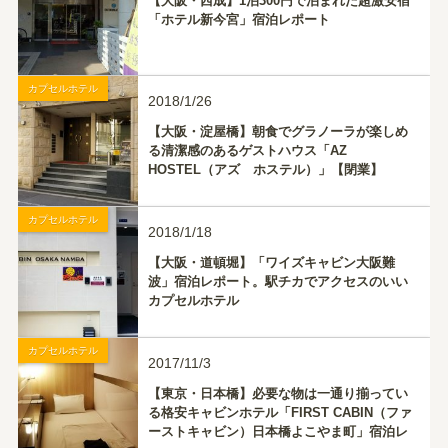
【大阪・西成】1泊300円で泊まれた超激安宿
「ホテル新今宮」宿泊レポート
カプセルホテル
2018/1/26
【大阪・淀屋橋】朝食でグラノーラが楽しめ
る清潔感のあるゲストハウス「AZ
HOSTEL（アズ ホステル）」【閉業】
カプセルホテル
2018/1/18
【大阪・道頓堀】「ワイズキャビン大阪難
波」宿泊レポート。駅チカでアクセスのいい
カプセルホテル
カプセルホテル
2017/11/3
【東京・日本橋】必要な物は一通り揃ってい
る格安キャビンホテル「FIRST CABIN（ファ
ーストキャビン）日本橋よこやま町」宿泊レ