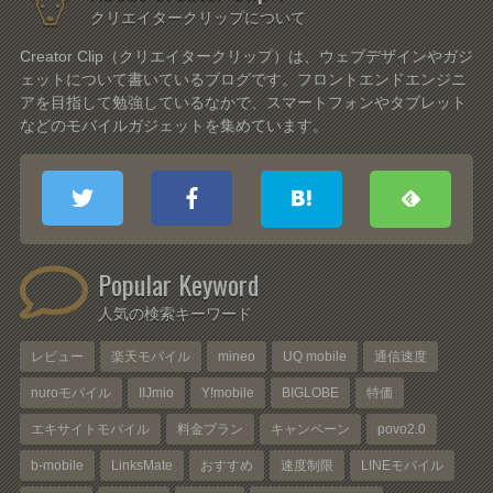
クリエイタークリップについて
Creator Clip（クリエイタークリップ）は、ウェブデザインやガジ
ェットについて書いているブログです。フロントエンドエンジニ
アを目指して勉強しているなかで、スマートフォンやタブレット
などのモバイルガジェットを集めています。
Popular Keyword
人気の検索キーワード
レビュー
楽天モバイル
mineo
UQ mobile
通信速度
nuroモバイル
IIJmio
Y!mobile
BIGLOBE
特価
エキサイトモバイル
料金プラン
キャンペーン
povo2.0
b-mobile
LinksMate
おすすめ
速度制限
LINEモバイル