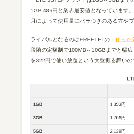
「LTE 5STEPプラン」は1GB～5G
1GB 486円と業界最安値となっていま
月によって使用量にバラつきのある方や
ライバルとなるのはFREETELの「
使った
段階の定額制で100MB～10GBまでと幅
を322円で使い放題という大盤振る舞い
L
1GB
1,393円
3GB
1,706円
5GB
2,138円