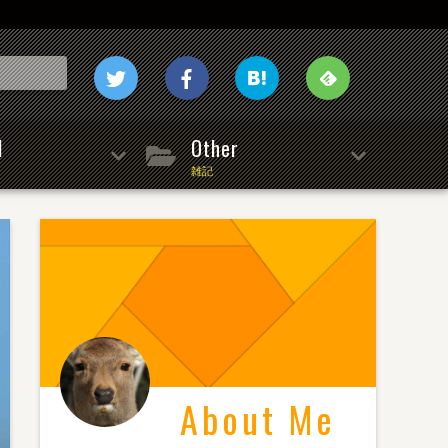
l
Other
雑記
About Me