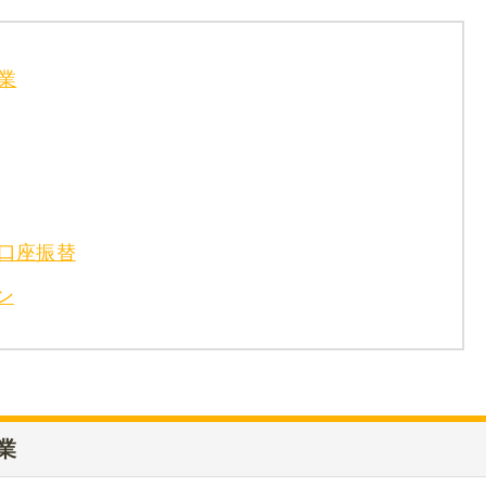
事業
口座振替
ン
事業