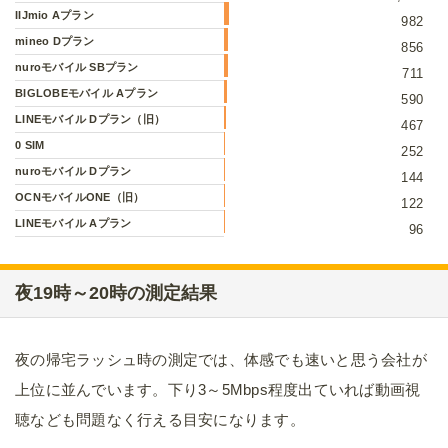
IIJmio Aプラン
982
mineo Dプラン
856
nuroモバイル SBプラン
711
BIGLOBEモバイル Aプラン
590
LINEモバイル Dプラン（旧）
467
0 SIM
252
nuroモバイル Dプラン
144
OCNモバイルONE（旧）
122
LINEモバイル Aプラン
96
夜19時～20時の測定結果
夜の帰宅ラッシュ時の測定では、体感でも速いと思う会社が
上位に並んでいます。下り3～5Mbps程度出ていれば動画視
聴なども問題なく行える目安になります。