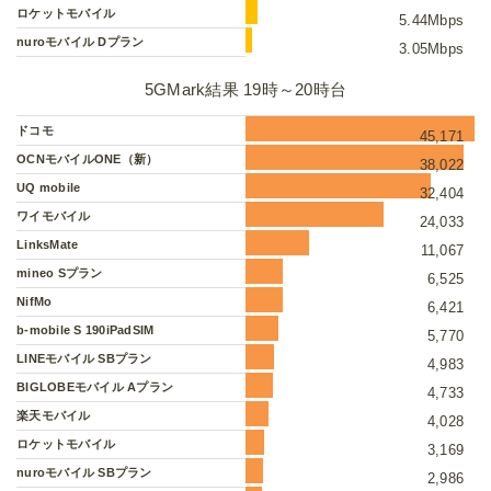
ロケットモバイル
5.44Mbps
nuroモバイル Dプラン
3.05Mbps
5GMark結果 19時～20時台
ドコモ
45,171
OCNモバイルONE（新）
38,022
UQ mobile
32,404
ワイモバイル
24,033
LinksMate
11,067
mineo Sプラン
6,525
NifMo
6,421
b-mobile S 190iPadSIM
5,770
LINEモバイル SBプラン
4,983
BIGLOBEモバイル Aプラン
4,733
楽天モバイル
4,028
ロケットモバイル
3,169
nuroモバイル SBプラン
2,986