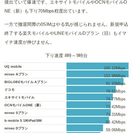
後出ていて爆速です。エキサイトモバイルやOCNモバイルO
NE（新）も下り70Mbps程度出ています。
一方で撤退間際の0SIMはやる気が感じられません。新規申込
終了する楽天モバイルやLINEモバイルDプラン（旧）もイマ
イチ速度が伸びません。
下り速度 8時～9時台
UQ mobile
165.12Mbps
mineo Aプラン
152.98Mbps
BIGLOBEモバイル Aプラン
91.93Mbps
ドコモ
79.61Mbps
エキサイトモバイル
74.77Mbps
OCNモバイルONE（新）
71.42Mbps
mineo Sプラン
71.31Mbps
b-mobile S 190iPadSIM
68.42Mbps
mineo Dプラン
59.06Mbps