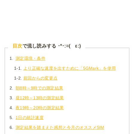
目次
で流し読みする ･*･:≡( ε:)
1.
測定環境・条件
1-1.
より正確な速度を出すために「5GMark」を使用
1-2.
前回からの変更点
2.
朝8時～9時での測定結果
3.
昼12時～13時の測定結果
4.
夜19時～20時の測定結果
5.
1日の統計速度
6.
測定結果を踏まえた感想と今月のオススメSIM