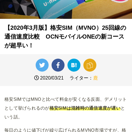
【2020年3月版】格安SIM（MVNO）25回線の
通信速度比較 OCNモバイルONEの新コース
が超早い！
2020/03/21
ライター：
鹿
格安SIMではMNOと比べて料金が安くなる反面、デメリット
として挙げられるのが
格安SIMは混雑時の通信速度が遅い
と
いう話。
毎日のように値下げが繰り広げられるMVNO市場ですが、格