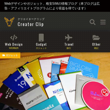
Webデザインやガジェット、格安SIMの情報ブログ（本ブログは広
告・アフィリエイトプログラムにより収益を得ています）
クリエイタークリップ
Creator Clip
Web Design
Gadget
Travel
Other
WEB制作
ガジェット
旅行
雑記
ガジェット