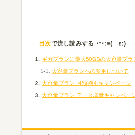
目次
で流し読みする ･*･:≡( ε:)
1.
ギガプランに最大50GBの大容量プラ
1-1.
大容量プランへの変更について
2.
大容量プラン 月額割引キャンペーン
3.
大容量プラン データ増量キャンペー