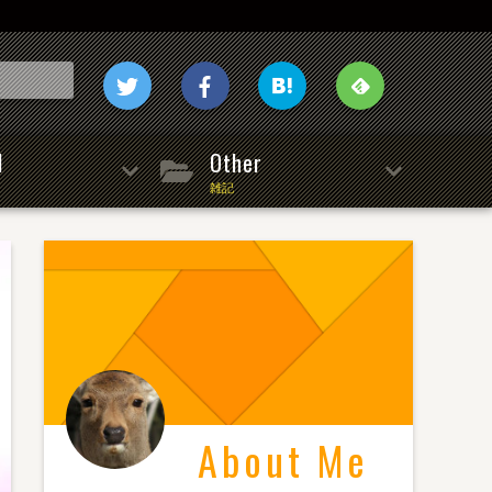
l
Other
雑記
About Me