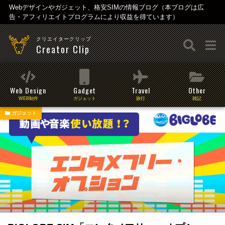
Webデザインやガジェット、格安SIMの情報ブログ（本ブログは広
告・アフィリエイトプログラムにより収益を得ています）
クリエイタークリップ
Creator Clip
Web Design
Gadget
Travel
Other
WEB制作
ガジェット
旅行
雑記
ガジェット