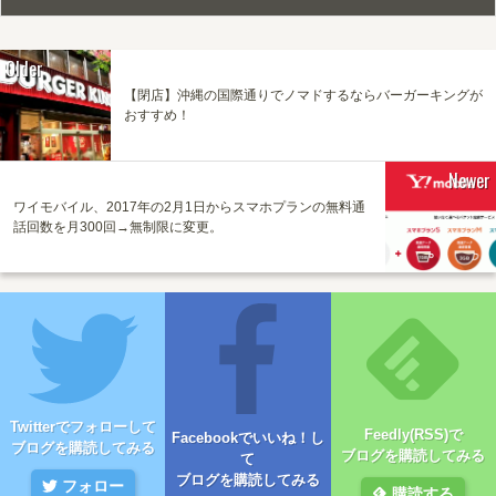
Older
【閉店】沖縄の国際通りでノマドするならバーガーキングが
おすすめ！
Newer
ワイモバイル、2017年の2月1日からスマホプランの無料通
話回数を月300回→無制限に変更。
Twitterでフォローして
Feedly(RSS)で
Facebookでいいね！し
ブログを購読してみる
ブログを購読してみる
て
ブログを購読してみる
フォロー
購読する