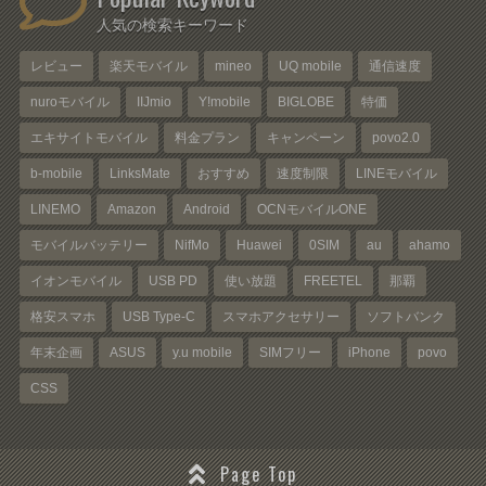
人気の検索キーワード
レビュー
楽天モバイル
mineo
UQ mobile
通信速度
nuroモバイル
IIJmio
Y!mobile
BIGLOBE
特価
エキサイトモバイル
料金プラン
キャンペーン
povo2.0
b-mobile
LinksMate
おすすめ
速度制限
LINEモバイル
LINEMO
Amazon
Android
OCNモバイルONE
モバイルバッテリー
NifMo
Huawei
0SIM
au
ahamo
イオンモバイル
USB PD
使い放題
FREETEL
那覇
格安スマホ
USB Type-C
スマホアクセサリー
ソフトバンク
年末企画
ASUS
y.u mobile
SIMフリー
iPhone
povo
CSS
Page Top