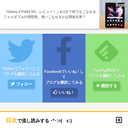
Newer
「Galaxy Z Fold3 5G」レビュー！これ1台で何でもこなせる
フォルダブルの理想形。使いこなせるかは用途次第？
Twitterでフォローして
Feedly(RSS)で
Facebookでいいね！し
ブログを購読してみる
ブログを購読してみる
て
ブログを購読してみる
フォロー
購読する
いいね！
目次
で流し読みする ･*･:≡( ε:)