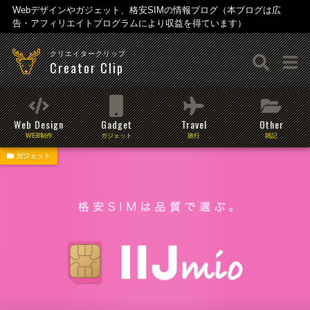
Webデザインやガジェット、格安SIMの情報ブログ（本ブログは広
告・アフィリエイトプログラムにより収益を得ています）
クリエイタークリップ
Creator Clip
Web Design
Gadget
Travel
Other
WEB制作
ガジェット
旅行
雑記
ガジェット