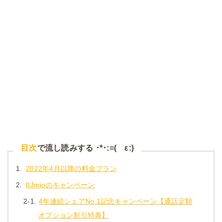
目次
で流し読みする ･*･:≡( ε:)
1.
2022年4月以降の料金プラン
2.
IIJmioのキャンペーン
2-1.
4年連続シェアNo.1記念キャンペーン【通話定額
オプション割引特典】