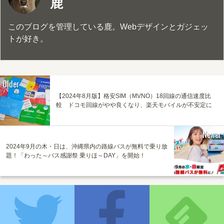
鹿
このブログを管理している鹿。Webデザインとガジェッ
トが好き。
Older
【2024年8月版】格安SIM（MVNO）18回線の通信速度比
較 ドコモ回線がやや良くなり、楽天モバイルが不安定に
Newer
2024年9月の木・日は、沖縄県内の路線バスが無料で乗り放
題！「わった～バス感謝祭 乗りほ～DAY」を開始！