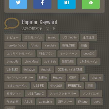
Popular Keyword
人気の検索キーワード
レビュー
楽天モバイル
mineo
UQ mobile
通信速度
nuroモバイル
IIJmio
Y!mobile
BIGLOBE
特価
エキサイトモバイル
料金プラン
キャンペーン
povo2.0
b-mobile
LinksMate
おすすめ
速度制限
LINEモバイル
LINEMO
Amazon
Android
OCNモバイルONE
モバイルバッテリー
NifMo
Huawei
0SIM
au
ahamo
イオンモバイル
USB PD
使い放題
FREETEL
那覇
格安スマホ
USB Type-C
スマホアクセサリー
ソフトバンク
年末企画
ASUS
y.u mobile
SIMフリー
iPhone
povo