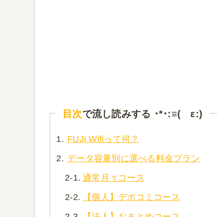
目次
で流し読みする ･*･:≡( ε:)
1.
FUJI Wifiって何？
2.
データ容量別に選べる料金プラン
2-1.
通常月々コース
2-2.
【個人】デポコミコース
2-3.
【法人】おまとめコース