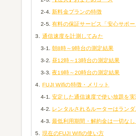
2-4.
新料金プランの特徴
2-5.
有料の保証サービス「安心サポー
3.
通信速度を計測してみた
3-1.
朝8時～9時台の測定結果
3-2.
昼12時～13時台の測定結果
3-3.
夜19時～20時台の測定結果
4.
FUJI Wifiの特徴・メリット
4-1.
安定した通信速度で使い放題を実
4-2.
レンタルされるルーターはランダ
4-3.
最低利用期間・解約金は一切なし
5.
現在のFUJI Wifiの使い方