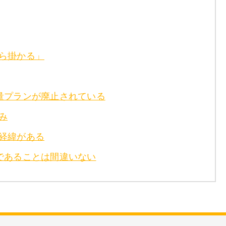
ら掛かる」
量プランが廃止されている
み
経緯がある
ーであることは間違いない