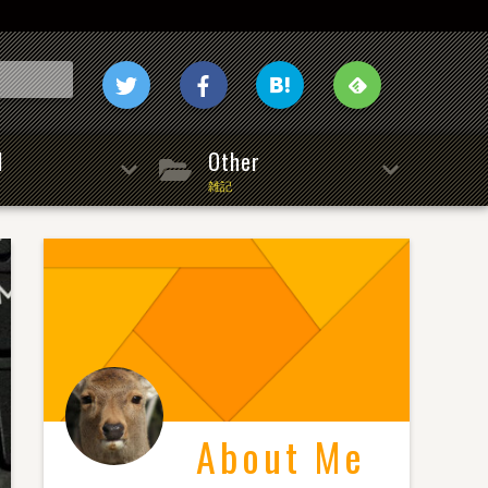
l
Other
雑記
About Me