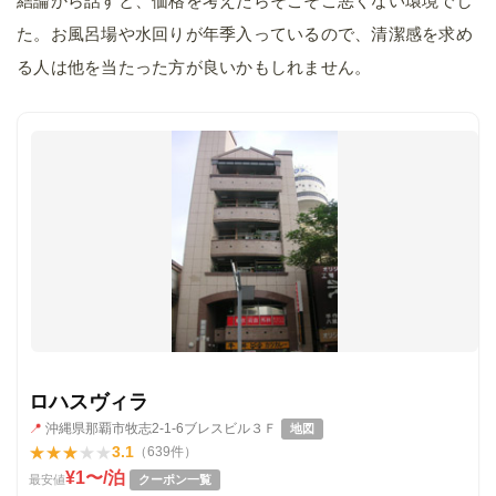
結論から話すと、価格を考えたらそこそこ悪くない環境でし
た。お風呂場や水回りが年季入っているので、清潔感を求め
る人は他を当たった方が良いかもしれません。
ロハスヴィラ
📍
沖縄県那覇市牧志2-1-6ブレスビル３Ｆ
地図
★
★
★
★
★
3.1
（639件）
¥1〜/泊
最安値
クーポン一覧