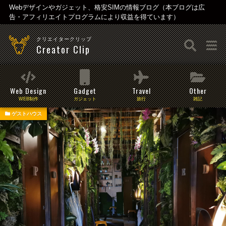
Webデザインやガジェット、格安SIMの情報ブログ（本ブログは広
告・アフィリエイトプログラムにより収益を得ています）
クリエイタークリップ
Creator Clip
Web Design
Gadget
Travel
Other
WEB制作
ガジェット
旅行
雑記
ゲストハウス