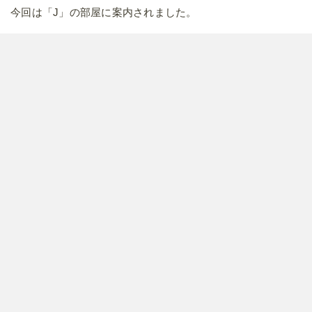
ただし、入り口のドアが肩幅ギリギリだったので、体格のい
い方だと少々窮屈に感じるかもしれません。