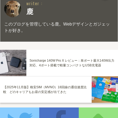
writer :
鹿
このブログを管理している鹿。Webデザインとガジェッ
トが好き。
Older
Sonicharge 140W Pro X レビュー：単ポート最大140W出力
対応、4ポート搭載で軽量コンパクトなUSB充電器
Newer
【2025年11月版】格安SIM（MVNO）18回線の通信速度比
較 どのキャリアもお昼の安定感が出てきた