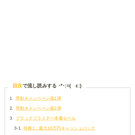
目次
で流し読みする ･*･:≡( ε:)
1.
早割キャンペーン第1弾
2.
早割キャンペーン第2弾
3.
ブラックフライデー本番セール
3-1.
特典1：最大10万円キャッシュバック