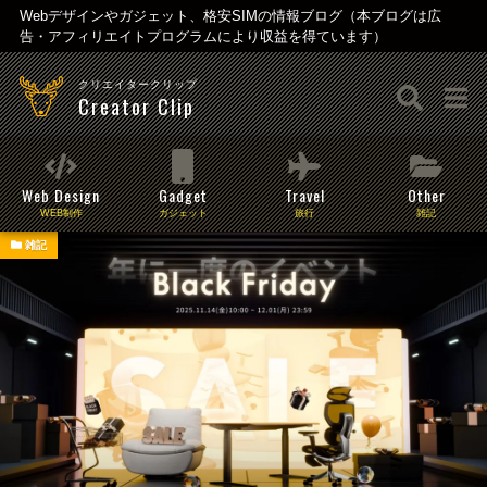
Webデザインやガジェット、格安SIMの情報ブログ（本ブログは広
告・アフィリエイトプログラムにより収益を得ています）
クリエイタークリップ
Creator Clip
Web Design
Gadget
Travel
Other
WEB制作
ガジェット
旅行
雑記
雑記