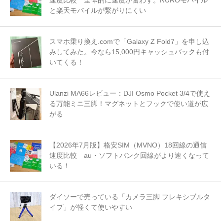
速度比較 全体的に速度が奮わず。NUROモバイル
と楽天モバイルが繋がりにくい
スマホ乗り換え.comで「Galaxy Z Fold7」を申し込
みしてみた。今なら15,000円キャッシュバックも付
いてくる！
Ulanzi MA66レビュー：DJI Osmo Pocket 3/4で使え
る万能ミニ三脚！マグネットとフックで使い道が広
がる
【2026年7月版】格安SIM（MVNO）18回線の通信
速度比較 au・ソフトバンク回線がより速くなって
いる！
ダイソーで売っている「カメラ三脚 フレキシブルタ
イプ」が軽くて使いやすい