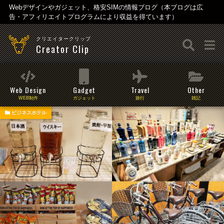
Webデザインやガジェット、格安SIMの情報ブログ（本ブログは広
告・アフィリエイトプログラムにより収益を得ています）
クリエイタークリップ
Creator Clip
Web Design
Gadget
Travel
Other
WEB制作
ガジェット
旅行
雑記
ビジネスホテル