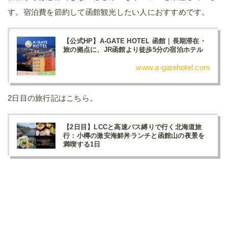
す。宿泊費を節約して函館観光したい人におすすめです。
【公式HP】A-GATE HOTEL 函館｜長期滞在・
旅の拠点に、JR函館より徒歩5分の宿泊ホテル
www.a-gatehotel.com
2日目の旅行記はこちら。
【2日目】LCCと高速バス縛りで行く北海道旅
行：小樽の激安海鮮丼ランチと函館山の夜景を
満喫する1日