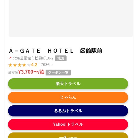
Ａ－ＧＡＴＥ ＨＯＴＥＬ 函館駅前
📍
北海道函館市松風町10-2
地図
★
★
★
★
★
4.2
（763件）
¥3,700〜/泊
最安値
クーポン一覧
楽天トラベル
じゃらん
るるぶトラベル
Yahoo!トラベル
一休.com