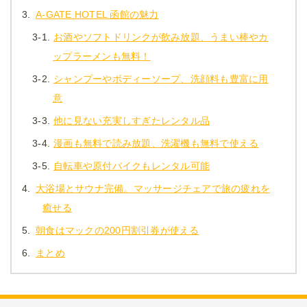
3.
A-GATE HOTEL 函館の魅力
3-1.
お酒やソフトドリンクが飲み放題、うまい棒やカ
ップラーメンも無料！
3-2.
シャンプーやボディーソープ、洗顔料も豊富に用
意
3-3.
他に見ない充実しすぎたレンタル品
3-4.
漫画も無料で読み放題、洗濯機も無料で使える
3-5.
自転車や原付バイクもレンタル可能
4.
大浴場とサウナ完備。マッサージチェアで旅の疲れを
癒せる
5.
朝食はマックの200円割引券が使える
6.
まとめ